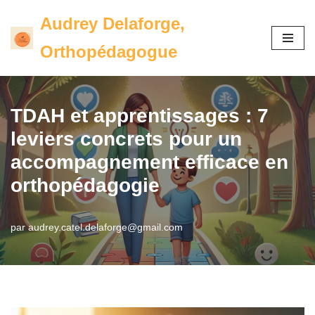
Audrey Delaforge,
Aller
Orthopédagogue
au
contenu
TDAH et apprentissages : 7
leviers concrets pour un
accompagnement efficace en
orthopédagogie
par
audrey.catel.delaforge@gmail.com