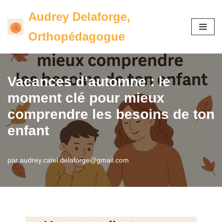
Audrey Delaforge,
Aller
Orthopédagogue
au
contenu
Vacances d’automne : le
moment clé pour mieux
comprendre les besoins de ton
enfant
par
audrey.catel.delaforge@gmail.com