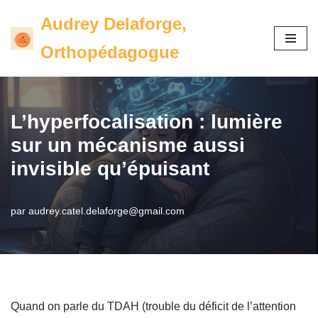
Audrey Delaforge,
Aller
Orthopédagogue
au
contenu
L’hyperfocalisation : lumière
sur un mécanisme aussi
invisible qu’épuisant
par
audrey.catel.delaforge@gmail.com
Quand on parle du TDAH (trouble du déficit de l’attention