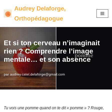
Audrey Delaforge,
Aller
Orthopédagogue
au
contenu
Et si ton cerveau n’imaginait
rien ? Comprendre l’image
mentale… et son absence
par
audrey.catel.delaforge@gmail.com
Tu vois une pomme quand on te dit « pomme » ? Rouge,