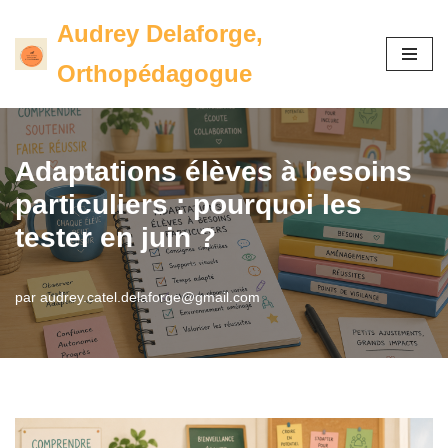
Audrey Delaforge,
Aller
Orthopédagogue
au
contenu
Adaptations élèves à besoins
particuliers : pourquoi les
tester en juin ?
par
audrey.catel.delaforge@gmail.com